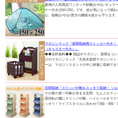
夏場の人気商品ワンタッチ蚊帳(かや)レギュラ
ナー付き)150×250』です。蚊が気になって眠
心、蚊帳(かや)が貴方の睡眠を蚊から守ります。組
マガジンラック『新聞収納用ストッカー付き！
（キャスター付き）』
◆◆送料無料◆◆ 雑誌やマガジン、新聞をコ
げのマガジンラック『天然木新聞マガジンスト
ーは、マガジンスタンドの中に綺麗に収納できる
玄関収納『スリッパや靴をスッキリ収納！ ソル
その家の第一印象が決まる玄関、なんとかスッキ
度回転の棚にスリッパや靴、ハイヒールをラク
ッキリ！ライフスタイルに合わせて6段・8段・10