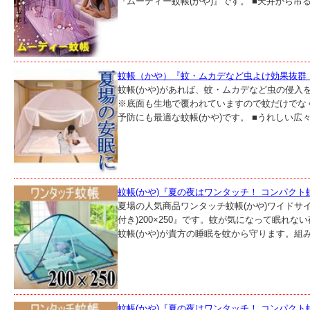
『ムーディー蚊帳(かや)』です。 ■天井から吊る
蚊帳（かや）『蚊・ムカデなど虫よけ効果抜群
蚊帳(かや)があれば、蚊・ムカデなど虫の侵入
※底面も生地で覆われていますので蚊だけでな
予防にも最適な蚊帳(かや)です。 ■うれしい広々サ
蚊帳(かや)『夏の夜はワンタッチ！ コンパクト蚊
夏場の人気商品ワンタッチ蚊帳(かや)ワイドサ
付き)200×250』です。蚊が気になって眠れな
蚊帳(かや)が貴方の睡眠を蚊から守ります。組み立
蚊帳(かや)『夏の夜はワンタッチ！ コンパクト蚊帳