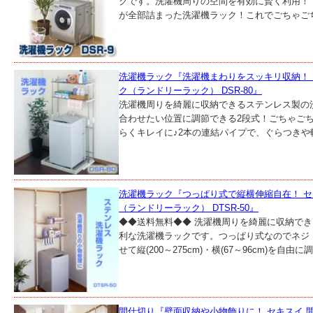
クです。洗濯機周りの空間を有効に賢く利用！
が全部詰まった洗濯機ラック！これでごちゃごち
洗濯機ラック『洗濯機まわりをスッキリ収納！ 
ク（ランドリーラック） DSR-80』
洗濯機周りを綺麗に収納できるステンレス製の
合わせたい位置に調節できる2段式！ごちゃご
らくキレイに♪2本の連結パイプで、ぐらつきや転
洗濯機ラック『つっぱり式で縦横伸縮自在！ セ
（ランドリーラック） DTSR-50』
◆◆送料無料◆◆ 洗濯機周りを綺麗に収納でき
利な洗濯機ラックです。つっぱり式なのでネジ
せて縦(200～275cm)・横(67～96cm)を自由に
間仕切り『壁面収納や小物飾りに！ セキスイ 間仕