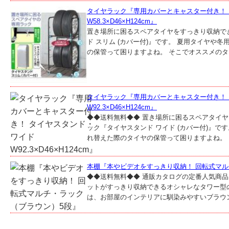
タイヤラック『専用カバーとキャスター付き！
W58.3×D46×H124cm』
置き場所に困るスペアタイヤをすっきり収納で
ド スリム (カバー付)』です。 夏用タイヤや
の保管って困りますよね。 そこでオススメのタイ
タイヤラック『専用カバーとキャスター付き！
W92.3×D46×H124cm』
◆◆送料無料◆◆ 置き場所に困るスペアタイ
ック『タイヤスタンド ワイド (カバー付)』で
れ替えた際のタイヤの保管って困りますよね。 そ
本棚『本やビデオをすっきり収納！ 回転式マル
◆◆送料無料◆◆ 通販カタログの定番人気商
ットがすっきり収納できるオシャレなタワー型
は、お部屋のインテリアに馴染みやすいブラウンを