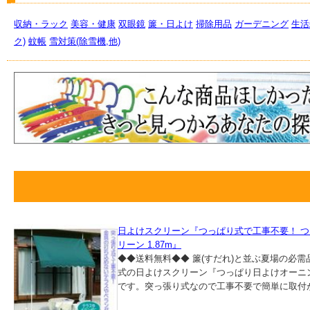
収納・ラック
美容・健康
双眼鏡
簾・日よけ
掃除用品
ガーデニング
生活
ク)
蚊帳
雪対策(除雪機,他)
日よけスクリーン『つっぱり式で工事不要！ 
リーン 1.87m』
◆◆送料無料◆◆ 簾(すだれ)と並ぶ夏場の必
式の日よけスクリーン『つっぱり日よけオーニング
です。突っ張り式なので工事不要で簡単に取付がで