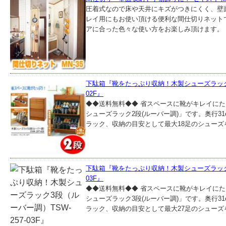
圧着式なので床や天井にキズがつきにくく、壁
レイ用にもお使い頂ける便利な間仕切りネット
アに合った色々な使い方をお楽しみ頂けます。 ○
下駄箱『靴をたっぷり収納！木製シューズラック2
02F』
◆◆送料無料◆◆ 省スペースに靴がキレイに
シューズラック2段(ルーバー調)」です。奥行3
ラック、収納の目安として最大18足のシューズを
下駄箱『靴をたっぷり収納！木製シューズラック3
03F』
◆◆送料無料◆◆ 省スペースに靴がキレイに
シューズラック3段(ルーバー調)」です。奥行3
ラック、収納の目安として最大27足のシューズを