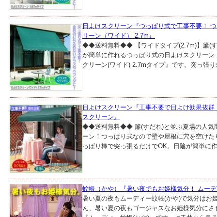
日よけスクリーン『つっぱり式で工事不要！ 
リーン（ワイド） 2.7m』
◆◆送料無料◆◆ 【ワイドタイプ(2.7m)】簾
が簡単に作れるつっぱり式の日よけスクリーン
クリーン(ワイド) 2.7mタイプ』です。突っ張り
日よけスクリーン『工事不要で日よけ効果抜群
スクリーン』
◆◆送料無料◆◆ 簾(すだれ)と並ぶ夏場の人
ーン！つっぱり式なので壁や屋根に穴を空けた
っぱり棒で突っ張るだけでOK。日陰が簡単に作れ
蚊帳（かや）『暑い夜でもお姫様気分！ ムー
暑い夏の夜もムーディー蚊帳(かや)で気分はお
ん、暑い夏の夜もゴージャスなお姫様気分にさ