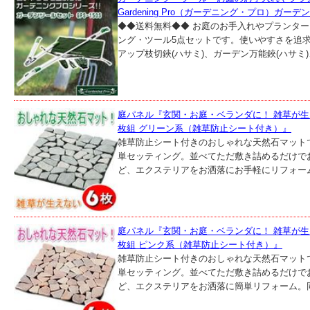
Gardening Pro（ガーデニング・プロ）ガーデ
◆◆送料無料◆◆ お庭のお手入れやプランタ
ング・ツール5点セットです。使いやすさを追求
アップ枝切鋏(ハサミ)、ガーデン万能鋏(ハサミ)、
庭パネル『玄関・お庭・ベランダに！ 雑草が生
枚組 グリーン系（雑草防止シート付き）』
雑草防止シート付きのおしゃれな天然石マット
単セッティング。並べてただ敷き詰めるだけで
ど、エクステリアをお洒落にお手軽にリフォーム
庭パネル『玄関・お庭・ベランダに！ 雑草が生
枚組 ピンク系（雑草防止シート付き）』
雑草防止シート付きのおしゃれな天然石マット
単セッティング。並べてただ敷き詰めるだけで
ど、エクステリアをお洒落に簡単リフォーム。同