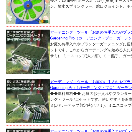
長さ：15m(外付ホース3m含み) [重量]ホースリー
ン、散水スプリンクラー、蛇口ジョイント、ホー
ガーデニング・ツール『お庭のお手入れやプラ
Gardening Pro（ガーデニング・プロ）ガーデ
お庭のお手入れやプランターガーデニングに便
ットです。これからガーデニングを始める人に
サミ)、ミニスコップ(太／細)、ミニ熊手、ガーデ
ガーデニング・ツール『お庭のお手入れやプラ
Gardening Pro（ガーデニング・プロ）ガーデ
◆◆送料無料◆◆ お庭のお手入れやプランタ
ング・ツール7点セットです。使いやすさを追求
ミ),パワーアップ剪定鋏(ハサミ)、ミニスコップ(太
ガーデニング・ツール『お庭のお手入れやプラ