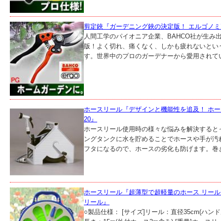
剪定鋏『ガーデニング鋏の決定版！ エルゴノ
人間工学のパイオニア企業、BAHCO社が生み
版！よく切れ、痛くなく、しかも疲れないとい
す。世界中のプロのガーデナーから愛用されている
ホースリール『デザインと機能性を追及！ ホース 
20』
ホースリール使用時の様々な悩みを解決すると
ングタンクに水を貯めることでホースや手が汚
フタになるので、ホースの劣化も防げます。巻き
ホースリール『超薄型で超軽量のホース リール
リール』
○製品仕様： [サイズ]リール：直径35cm(ハンド