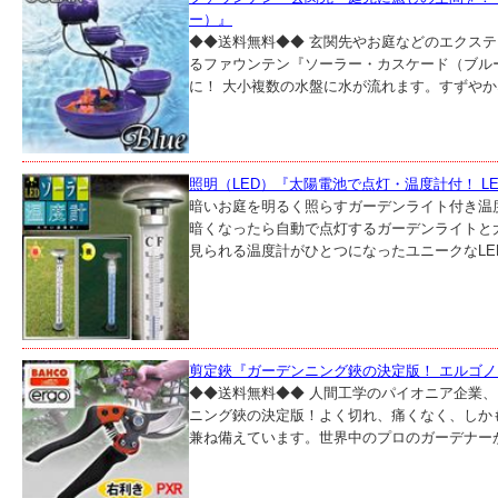
ー）』
◆◆送料無料◆◆ 玄関先やお庭などのエクス
るファウンテン『ソーラー・カスケード（ブルー
に！ 大小複数の水盤に水が流れます。すずやかな
照明（LED）『太陽電池で点灯・温度計付！ L
暗いお庭を明るく照らすガーデンライト付き温
暗くなったら自動で点灯するガーデンライトと
見られる温度計がひとつになったユニークなLED
剪定鋏『ガーデンニング鋏の決定版！ エルゴ
◆◆送料無料◆◆ 人間工学のパイオニア企業、
ニング鋏の決定版！よく切れ、痛くなく、しか
兼ね備えています。世界中のプロのガーデナーか