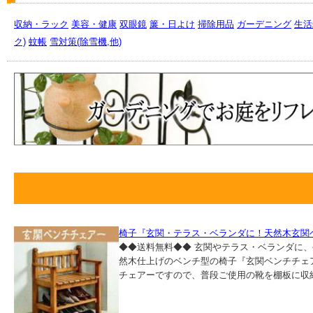
収納・ラック
美容・健康
双眼鏡
簾・日よけ
掃除用品
ガーデニング
生活
ク)
蚊帳
雪対策(除雪機,他)
椅子『玄関・テラス・ベランダに！天然木玄関
◆◆送料無料◆◆ 玄関やテラス・ベランダに
然木仕上げのベンチ型の椅子『玄関ベンチチェ
チェアーですので、普段ご使用の靴を棚板に収納