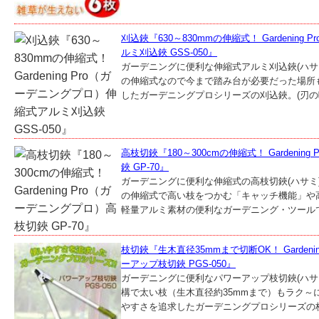
刈込鋏『630～830mmの伸縮式！ Gardenin
ルミ刈込鋏 GSS-050』
ガーデニングに便利な伸縮式アルミ刈込鋏(ハサミ)
の伸縮式なので今まで踏み台が必要だった場所
したガーデニングプロシリーズの刈込鋏。(刃の噛
高枝切鋏『180～300cmの伸縮式！ Gardeni
鋏 GP-70』
ガーデニングに便利な伸縮式の高枝切鋏(ハサミ)、
の伸縮式で高い枝をつかむ「キャッチ機能」や
軽量アルミ素材の便利なガーデニング・ツールで
枝切鋏『生木直径35mmまで切断OK！ Garden
ーアップ枝切鋏 PGS-050』
ガーデニングに便利なパワーアップ枝切鋏(ハサ
構で太い枝（生木直径約35mmまで）もラク～
やすさを追求したガーデニングプロシリーズの枝切