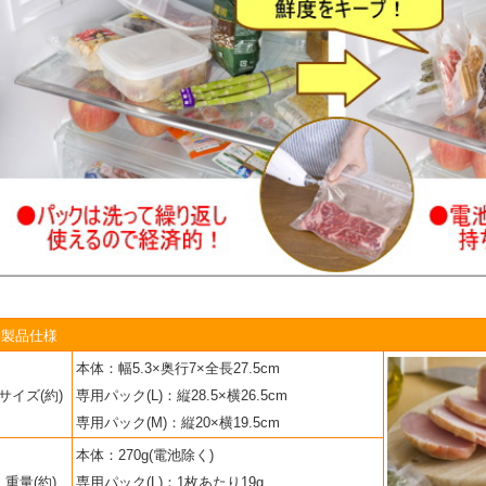
■製品仕様
本体：幅5.3×奥行7×全長27.5cm
サイズ(約)
専用パック(L)：縦28.5×横26.5cm
専用パック(M)：縦20×横19.5cm
本体：270g(電池除く)
重量(約)
専用パック(L)：1枚あたり19g