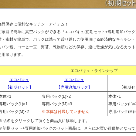
食品保存に便利なキッチン・アイテム！
ご家庭で簡単に真空パックができる『エコバキュ(初期セット+専用追加パック
封・密封が簡単で、パックは洗って繰り返しご使用頂ける経済的なキッチン・
るパン粉、コーヒー豆、海苔、乾物類などの保存、逆に乾燥が気になるカット
使用頂けます。
エコバキュ・ラインナップ
エコバキュ
エコバキュ
【初期セット】
【専用追加パック】
【初期セ
本体×1
専用パック(L)×2
本体×1
専用パック(L)×1
専用パック(M)×3
専用パック(L)×
専用パック(M)×2
※本体は付属していません
専用パック(M)×
※品名をクリックして頂くと商品頁に移動します。
※初期セット+専用追加パックのセット商品は、さらにお買い得価格となって