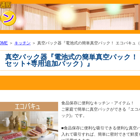
OME
＞
キッチン
＞ 真空パック器『電池式の簡単真空パック！ エコバキュ
真空パック器『電池式の簡単真空パック！
セット+専用追加パック）』
食品保存に便利なキッチン・アイテム！
ご家庭で簡単に真空パックができる『エコバ
ック)』です。
■食品保存に便利な吸引できる便利な真空
入れて吸引すれば、簡単に密封できて鮮度