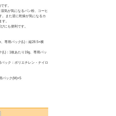
的です。
。湿気が気になるパン粉、コーヒ
す。また逆に乾燥が気になるカ
ます。
運びにも便利です。
cm、専用パック(L)：縦28.5×横
ク(L)：1枚あたり19g、専用パッ
専用パック：ポリエチレン・ナイロ
用パック(M)×5