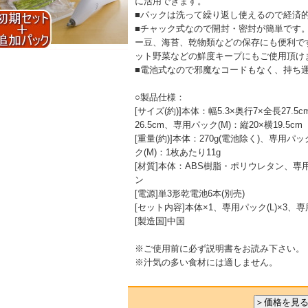
に活用できます。
■パックは洗って繰り返し使えるので経済
■チャック式なので開封・密封が簡単です
ー豆、海苔、乾物類などの保存にも便利で
ット野菜などの鮮度キープにもご使用頂け
■電池式なので邪魔なコードもなく、持ち
○製品仕様：
[サイズ(約)]本体：幅5.3×奥行7×全長27.5
26.5cm、専用パック(M)：縦20×横19.5cm
[重量(約)]本体：270g(電池除く)、専用パッ
ク(M)：1枚あたり11g
[材質]本体：ABS樹脂・ポリウレタン、
ン
[電源]単3形乾電池6本(別売)
[セット内容]本体×1、専用パック(L)×3、専
[製造国]中国
※ご使用前に必ず説明書をお読み下さい。
※汁気の多い食材には適しません。