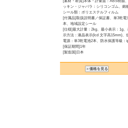
[素材・材質]本体・計量皿：ABS樹脂
ッキン・ジャバラ：シリコンゴム、銘
シール類：ポリエステルフィルム
[付属品]取扱説明書／保証書、単3乾電
本、地域設定シール
[仕様]最大計量：2kg、最小表示：1g、
示方法：液晶表示(lcd 文字高15mm)、
電源：単3乾電池2本、防水保護等級：ip
[保証期間]1年
[製造国]日本