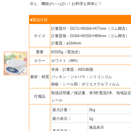
示と、機能がいっぱい！お料理も簡単に！
■製品仕様
計量皿付：D171×W164×H77mm（ゴム脚含）
サイズ
計量皿無：D164×W150×H69mm（ゴム脚含）
計量皿：ø164mm
重量
約555g（電池含）
カラー
ホワイト（WH）
本体・計量皿：ABS樹脂
素材・材質
パッキン・ジャバラ：シリコンゴム
銘板・シール類：ポリエステルフィルム
取扱説明書／保証書、単3乾電池2本、地域設
付属品
シール
：
最大計量
2kg
：
最小表示
1g
液晶表示
：
表示方法