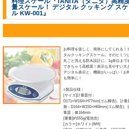
料理スケール『TANITA（タニタ）高精
量スケール！ デジタル クッキング スケ
ル KW-001』
お料理を楽しく、簡単にしてくれる！
タルクッキングスケール。そのヒミツ
丸ごと洗える防水設計に、1g単位まで
できちゃう高精度！表示も見やすい大
デジタル表示と、機能がいっぱい！お
も簡単に！
○製品仕様：
[サイズ]計量皿付：
D171×W164×H77mm(ゴム脚含)、計量
無：D164×W150×H69mm(ゴム脚含)、
量皿：〓164mm
[重量]約555g(電池含)
[カラー]ホワイト(WH)