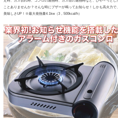
え時、ガス切れ時、コンロの過熱時、ガス缶の過熱時など、ひや～っとし
ことありませんか？そんな時にブザーが鳴ってお知らせ！しかも高火力で
美味しさUP！※最大発熱量4.1kw（3，500kcal/h）