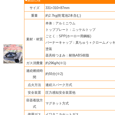
■製品仕様
サイズ
331×310×87mm
重量
約2.7kg(乾電池2本含む)
本体：アルミニウム
トッププレート：ニッケルトップ
ごとく：SPP(ホーロー用鋼板)
素材・材質
バーナーキャップ：真ちゅう＋クロームメッ
塗装
器具栓つまみ：耐熱ABS樹脂
ガス消費量
約296g/h(※1)
連続燃焼時
約55分(※2)
間
点火方法
連続スパーク方式
安全装置
圧力感知安全装置他
容器着脱方
マグネット方式
式
使用ガス
イワタニカセットガス