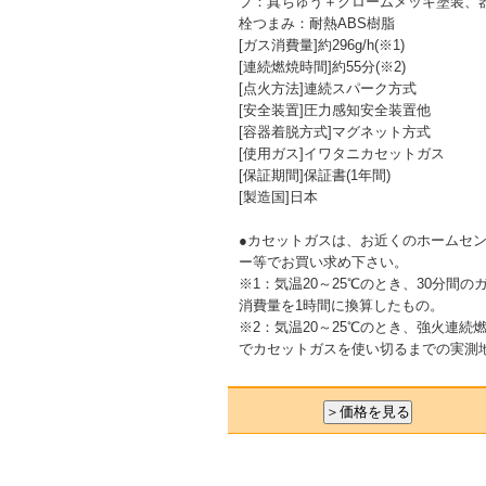
プ：真ちゅう＋クロームメッキ塗装、
栓つまみ：耐熱ABS樹脂
[ガス消費量]約296g/h(※1)
[連続燃焼時間]約55分(※2)
[点火方法]連続スパーク方式
[安全装置]圧力感知安全装置他
[容器着脱方式]マグネット方式
[使用ガス]イワタニカセットガス
[保証期間]保証書(1年間)
[製造国]日本
●カセットガスは、お近くのホームセ
ー等でお買い求め下さい。
※1：気温20～25℃のとき、30分間の
消費量を1時間に換算したもの。
※2：気温20～25℃のとき、強火連続
でカセットガスを使い切るまでの実測