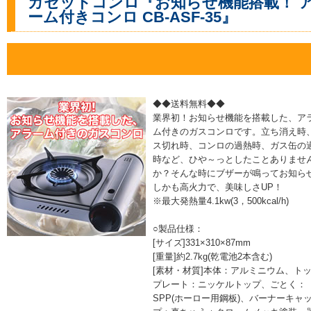
カセットコンロ『お知らせ機能搭載！ 
ーム付きコンロ CB-ASF-35』
◆◆送料無料◆◆
業界初！お知らせ機能を搭載した、ア
ム付きのガスコンロです。立ち消え時
ス切れ時、コンロの過熱時、ガス缶の
時など、ひや～っとしたことありませ
か？そんな時にブザーが鳴ってお知ら
しかも高火力で、美味しさUP！
※最大発熱量4.1kw(3，500kcal/h)
○製品仕様：
[サイズ]331×310×87mm
[重量]約2.7kg(乾電池2本含む)
[素材・材質]本体：アルミニウム、ト
プレート：ニッケルトップ、ごとく：
SPP(ホーロー用鋼板)、バーナーキャ