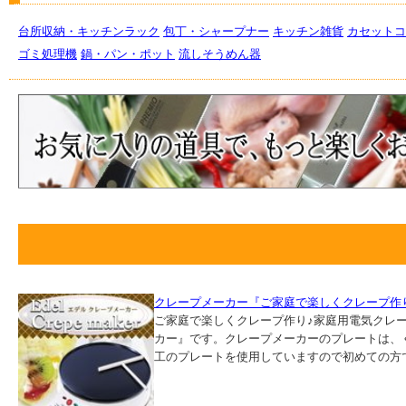
台所収納・キッチンラック
包丁・シャープナー
キッチン雑貨
カセットコ
ゴミ処理機
鍋・パン・ポット
流しそうめん器
クレープメーカー『ご家庭で楽しくクレープ作り！
ご家庭で楽しくクレープ作り♪家庭用電気クレープ
カー』です。クレープメーカーのプレートは、
工のプレートを使用していますので初めての方で