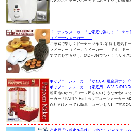
し込みスイッチレバーを下におろすだけの簡単操
ドーナッツメーカー『ご家庭で楽しくドーナツ作り
（ドーナツメーカー）』
ご家庭で楽しくドーナッツ作り♪家庭用電気ドーナ
ツメーカー（ドーナツメーカー）』です。ドー
でフタをするだけ、約2～3分でひとくちサイズの
ポップコーンメーカー『かわいい屋台風ポップコーン
ポップコーンメーカー（家庭用）W23.5×D18.5×H
遊園地のポップコーン屋さんのようなかわいい
ーカー『PARTY Edel ポップコーンメーカー 
作り方はとっても簡単、コーンを入れて電源ON、
浄水器『水道水を美味しい水に！ ハイテク ・