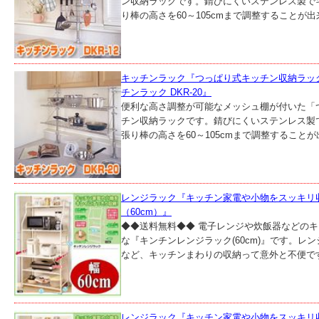
ン収納ラックです。錆びにくいステンレス製で
り棒の高さを60～105cmまで調整することが出来ま
キッチンラック『つっぱり式キッチン収納ラック
チンラック DKR-20』
便利な高さ調整が可能なメッシュ棚が付いた「つ
チン収納ラックです。錆びにくいステンレス製
張り棒の高さを60～105cmまで調整することが出
レンジラック『キッチン家電や小物をスッキリ
（60cm）』
◆◆送料無料◆◆ 電子レンジや炊飯器などの
な『キンチンレンジラック(60cm)』です。レ
など、キッチンまわりの収納って意外と不便です
レンジラック『キッチン家電や小物をスッキリ