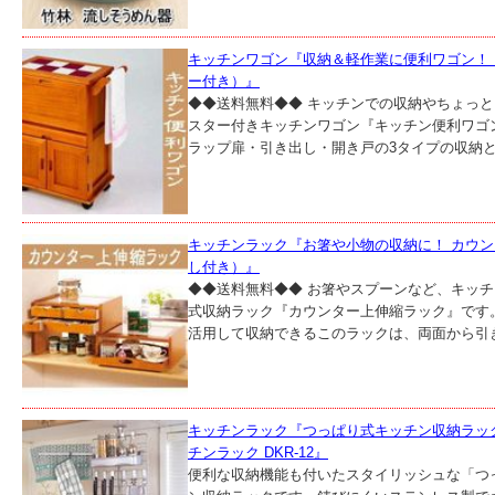
キッチンワゴン『収納＆軽作業に便利ワゴン！
ー付き）』
◆◆送料無料◆◆ キッチンでの収納やちょっ
スター付きキッチンワゴン『キッチン便利ワゴ
ラップ扉・引き出し・開き戸の3タイプの収納と、
キッチンラック『お箸や小物の収納に！ カウ
し付き）』
◆◆送料無料◆◆ お箸やスプーンなど、キッ
式収納ラック『カウンター上伸縮ラック』です
活用して収納できるこのラックは、両面から引き
キッチンラック『つっぱり式キッチン収納ラック
チンラック DKR-12』
便利な収納機能も付いたスタイリッシュな「つっ