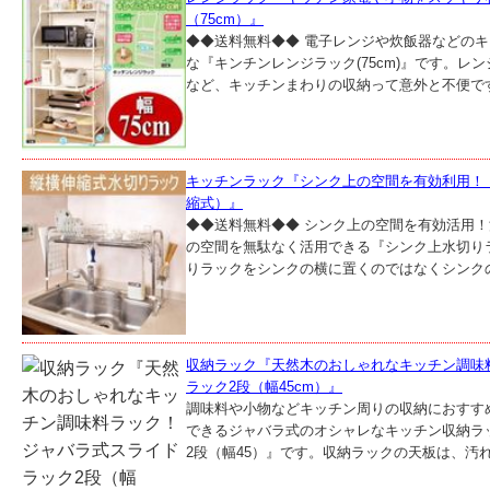
（75cm）』
◆◆送料無料◆◆ 電子レンジや炊飯器などの
な『キンチンレンジラック(75cm)』です。レ
など、キッチンまわりの収納って意外と不便です
キッチンラック『シンク上の空間を有効利用！
縮式）』
◆◆送料無料◆◆ シンク上の空間を有効活用
の空間を無駄なく活用できる『シンク上水切りラ
りラックをシンクの横に置くのではなくシンクの
収納ラック『天然木のおしゃれなキッチン調味
ラック2段（幅45cm）』
調味料や小物などキッチン周りの収納におすす
できるジャバラ式のオシャレなキッチン収納ラ
2段（幅45）』です。収納ラックの天板は、汚れ