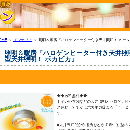
OME
＞
インテリア
＞ 照明＆暖房『ハロゲンヒーター付き天井照明！ ヒータ
照明＆暖房『ハロゲンヒーター付き天井照
型天井照明！ ポカピカ』
◆◆送料無料◆◆
トイレや玄関などの天井照明とハロゲンヒ
と連動してすぐにポカポカ暖まる『ヒータ
す。
●天井設置だから場所をとらず衛生的(壁の