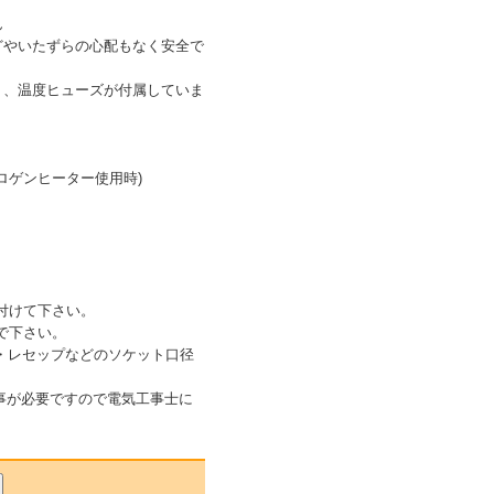
ん
どやいたずらの心配もなく安全で
ト、温度ヒューズが付属していま
+ハロゲンヒーター使用時)
付けて下さい。
で下さい。
イト・レセップなどのソケット口径
け工事が必要ですので電気工事士に