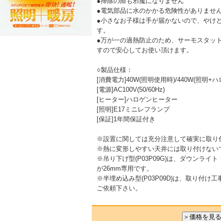
●掃除の際も邪魔になりません
●電気部品に水のかかる危険性がありませ
●小さなお子様は手が届かないので、やけ
す。
●万が一の過熱防止のため、サーモスタッ
すので安心してお使い頂けます。
○製品仕様：
[消費電力]40W(照明使用時)/440W(照明
[電源]AC100V(50/60Hz)
[ヒーター]ハロゲンヒーター
[照明]E17ミニレフランプ
[保証]1年間保証付き
※設置に関しては充分注意して確実に取り
※熱に変形しやすい天井には取り付けない
※吊り下げ型(P03P09G)は、ダウンラ
が26mm専用です。
※半埋め込み型(P03P09D)は、取り付
ご依頼下さい。