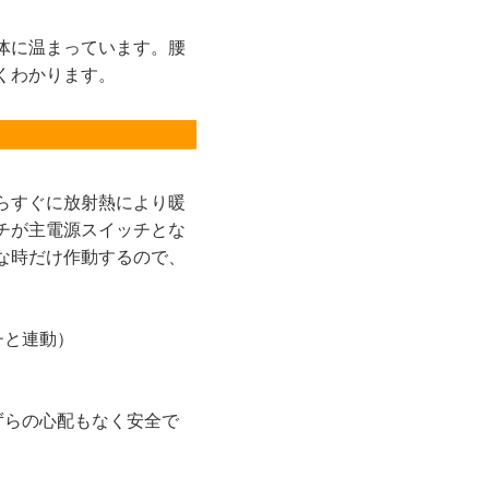
体に温まっています。腰
くわかります。
らすぐに放射熱により暖
チが主電源スイッチとな
な時だけ作動するので、
チと連動）
ずらの心配もなく安全で